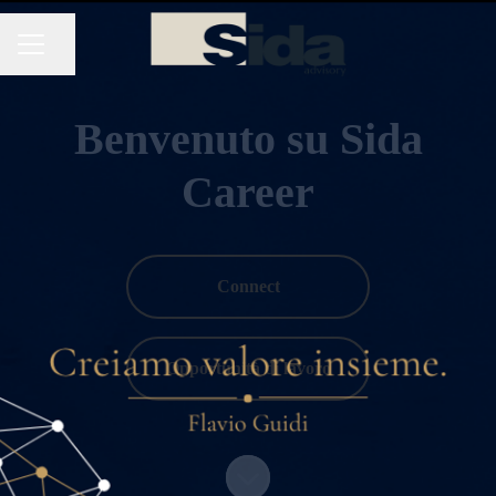
Condividi la pagina
MENU CARRIERA
Benvenuto su Sida
Career
Connect
Opportunità di lavoro
Scorri il contenuto